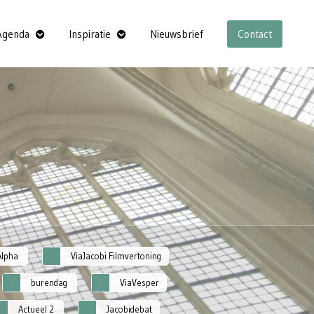
Agenda
Inspiratie
Nieuwsbrief
Contact
Alpha
ViaJacobi Filmvertoning
burendag
ViaVesper
Actueel 2
Jacobidebat