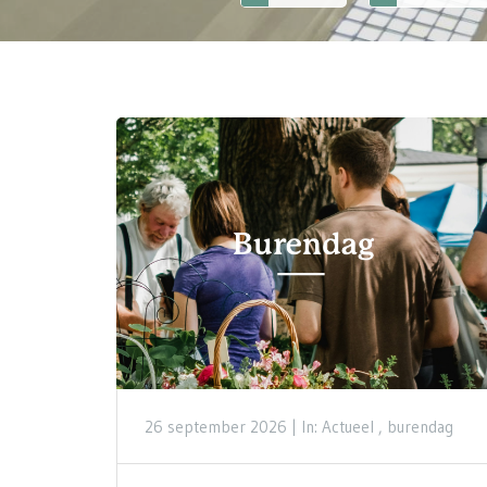
26 september 2026 |
In: Actueel , burendag