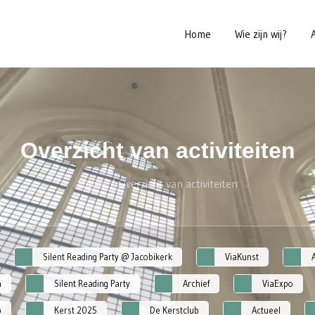
Home
Wie zijn wij?
Overzicht van activiteiten
Home
/
Overzicht van activiteiten
Silent Reading Party @ Jacobikerk
ViaKunst
n
Silent Reading Party
Archief
ViaExpo
b
Kerst 2025
De Kerstclub
Actueel