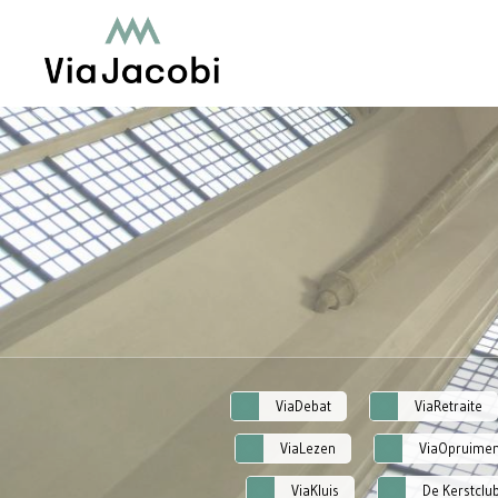
ViaDebat
ViaRetraite
ViaLezen
ViaOpruime
ViaKluis
De Kerstclu