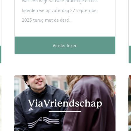
Wat een dag! Na twee prachtige edities
keerden we op zaterdag 27 september
2025 terug met de derd...
Verder lezen