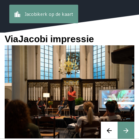
location_city
Jacobikerk op de kaart
ViaJacobi impressie
arrow_back
arrow_forward