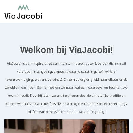
Welkom bij ViaJacobi!
ViaJacobi is een inspirerende community in Utrecht voor iedereen die zich wil
verdiepen in zingeving, ongeacht waar je staat in geloof, twijfel of
levensovertuiging. Wat ons verbindt? Onze nieuwsgierigheid naar elkaar en de
wereld om ons heen. Samen zoeken we naar wat een waardevol en betekenisvol
leven inhoudt. Daarbij laten we ons inspireren door de christelijke traditie en
vinden we raakvlakken met filosofie, psychologie en kunst. Kom een keer langs
bij één van onze evenementen – we zien je graag!