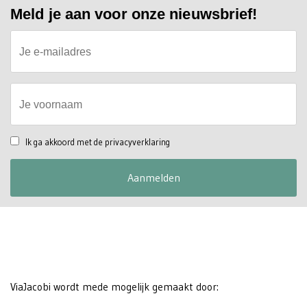
Meld je aan voor onze nieuwsbrief!
Call
Je e-mailadres
me
back
by
fax
Je voornaam
Ik ga akkoord met de privacyverklaring
ViaJacobi wordt mede mogelijk gemaakt door: