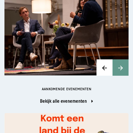
arrow_back
arrow_forward
AANKOMENDE EVENEMENTEN
arrow_left
Bekijk alle evenementen