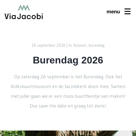
menu
26 september 2026 |
In: Actueel , burendag
Burendag 2026
Op zaterdag 26 september is het Burendag. Ook het
Volksbuurtmuseum en de Jacobikerk doen mee. Samen
met jullie gaan we er een mooi buurtfeestje van maken!
Dus save the date en graag tot ziens!