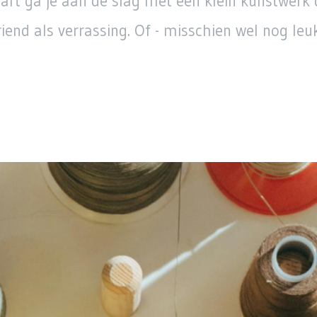
rt ga je aan de slag met een klein kunstwerk 
end als verrassing. Of - misschien wel nog leu