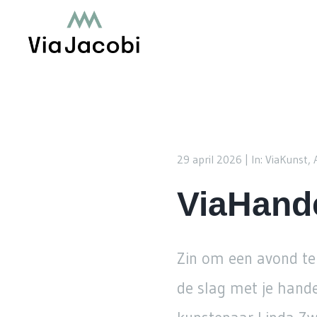
29 april 2026 |
In: ViaKunst, 
ViaHand
Zin om een avond te
de slag met je hande