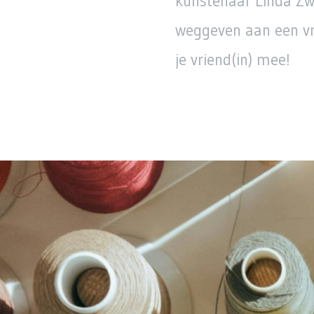
kunstenaar Linda Zwa
weggeven aan een vri
je vriend(in) mee!