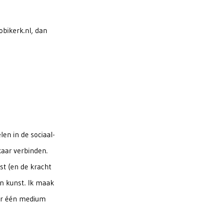
obikerk.nl, dan
en in de sociaal-
kaar verbinden.
st (en de kracht
en kunst. Ik maak
aar één medium