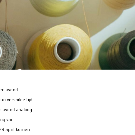
een avond
van verspilde tijd
en avond analoog
ing van
 29 april komen